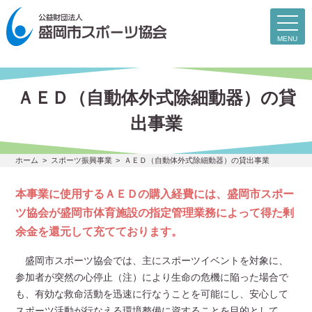
toggl
navig
MENU
ＡＥＤ（自動体外式除細動器）の貸
出事業
ホーム
スポーツ振興事業
ＡＥＤ（自動体外式除細動器）の貸出事業
本事業に使用するＡＥＤの購入経費には、盛岡市スポー
ツ協会が盛岡市体育施設の指定管理業務によって得た剰
余金を還元して充てております。
盛岡市スポーツ協会では、主にスポーツイベントを対象に、
参加者が突然の心停止（注）により生命の危機に陥った場合で
も、有効な救命活動を迅速に行なうことを可能にし、安心して
スポーツ活動が行なえる環境整備に資することを目的として、