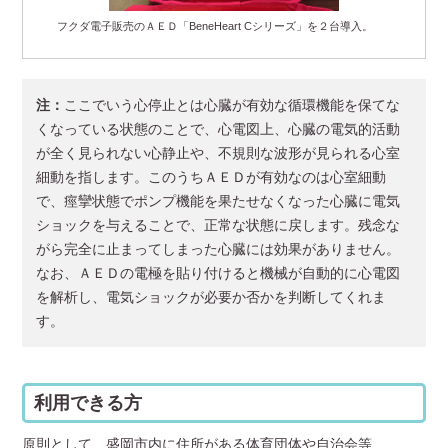
フクダ電子販売のＡＥＤ「BeneHeart Cシリーズ」を２台導入。
注：
ここでいう心停止とは心臓が有効な循環機能を保てな
くなっている状態のことで、心電図上、心臓の電気的活動
が全く見られない心静止や、不規則な波形が見られる心室
細動を指します。このうちＡＥＤが有効なのは心室細動
で、痙攣状態でポンプ機能を果たせなくなった心臓に電気
ショックを与えることで、正常な状態に戻します。残念な
がら完全に止まってしまった心臓には効果がありません。
なお、ＡＥＤの電極を貼り付けると機械が自動的に心電図
を解析し、電気ショックが必要か否かを判断してくれま
す。
利用できる方
原則として、盛岡市内に住所がある体育団体や自治会等