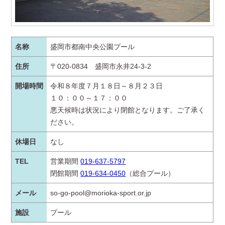
名称
盛岡市都南中央公園プール
住所
〒020-0834 盛岡市永井24-3-2
開場時間
令和８年度７月１８日～８月２３日
１０：００～１７：００
悪天候時は状況により閉館となります。ご了承く
ださい。
休場日
なし
TEL
営業期間
019-637-5797
閉館期間
019-634-0450
（総合プール）
メール
so-go-pool@morioka-sport.or.jp
施設
プール