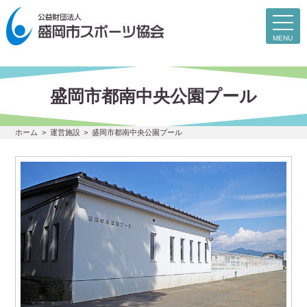
toggl
navig
MENU
盛岡市都南中央公園プール
ホーム
運営施設
盛岡市都南中央公園プール